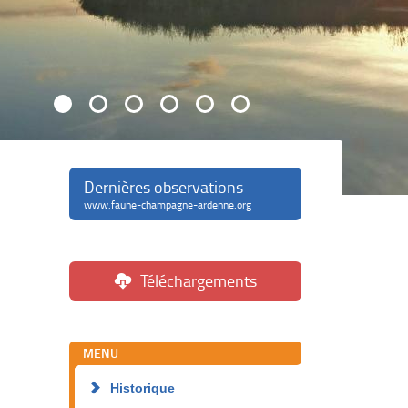
Dernières observations
www.faune-champagne-ardenne.org
Téléchargements
MENU
Historique