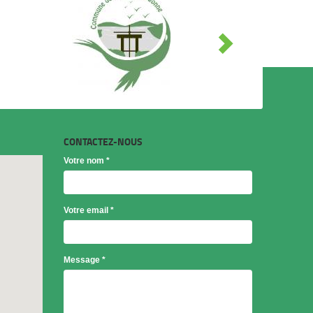
CONTACTEZ-NOUS
Votre nom
*
Votre email
*
Objet
Message
*
*